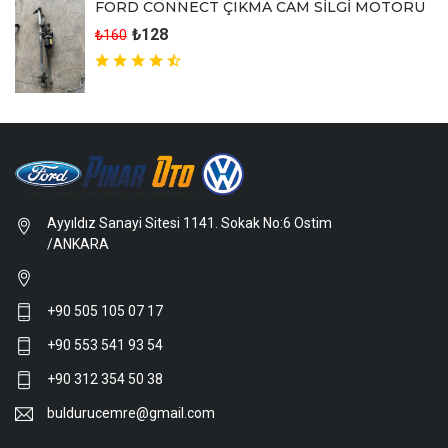
FORD CONNECT ÇIKMA CAM SİLGİ MOTORU
₺128
₺160
Ayyıldız Sanayi Sitesi 1141. Sokak No:6 Ostim
/ANKARA
+90 505 105 07 17
+90 553 541 93 54
+90 312 354 50 38
buldurucemre@gmail.com