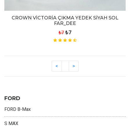
CROWN VİCTORİA ÇIKMA YEDEK SİYAH SOL
FAR_DEE
₺7
₺7
FORD
FORD B-Max
S MAX