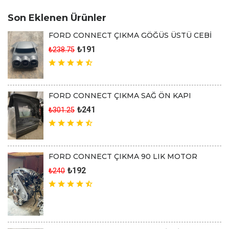
Son Eklenen Ürünler
FORD CONNECT ÇIKMA GÖĞÜS ÜSTÜ CEBİ
₺191
₺238.75
FORD CONNECT ÇIKMA SAĞ ÖN KAPI
₺241
₺301.25
FORD CONNECT ÇIKMA 90 LIK MOTOR
₺192
₺240