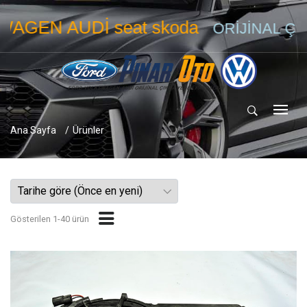
AUDİ seat skoda
ORİJİNAL ÇIKMA Y
Ana Sayfa
Ürünler
Gösterilen 1-40 ürün