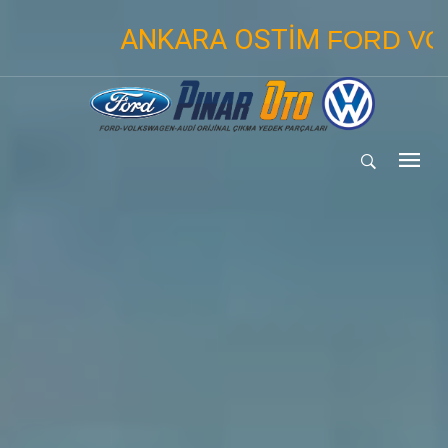
A OSTİM
FORD VOLKSWAGEN AUDİ 